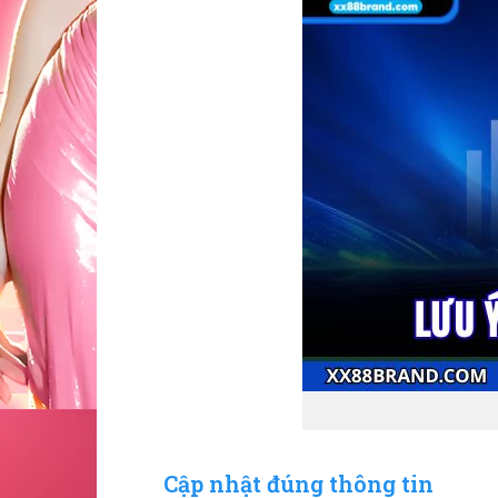
Cập nhật đúng thông tin