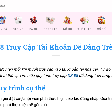
 000
ẮN CÁ
CASINO
ĐÁ GÀ
ESPORTS
NỔ HŨ
THỂ THAO
XỔ SỐ
 Truy Cập Tài Khoản Dễ Dàng Tr
hực hiện mỗi khi muốn truy cập vào tài khoản tại nhà cái. Từ đ
trí thú vị. Tìm hiểu quy trình truy cập
XX 88
dễ dàng trên từng 
y trình cụ thể
 gia đặt cược hội viên phải thực hiện thao tác đăng nhập. Quá trì
cần phải thực hiện sẽ gồm có: