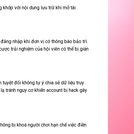
khớp với nội dung lưu trữ khi mở tài
 đăng nhập khi đơn vị có thông báo bảo trì.
cược trải nghiệm của hội viên có thể bị gián
tuyệt đối không tự ý chia sẻ dữ liệu truy
lạ tránh nguy cơ khiến account bị hack gây
hông bị khoá người chơi hạn chế việc điền