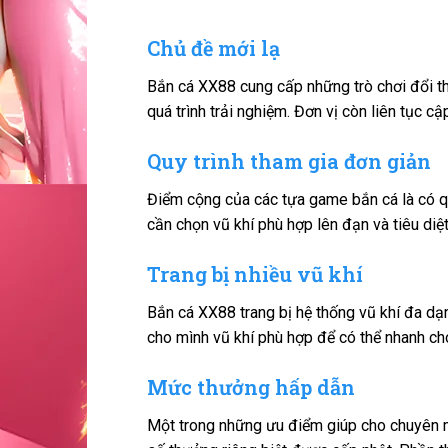
Chủ đề mới lạ
Bắn cá XX88 cung cấp những trò chơi đổi th
quá trình trải nghiệm. Đơn vị còn liên tục
Quy trình tham gia đơn giản
Điểm cộng của các tựa game bắn cá là có qu
cần chọn vũ khí phù hợp lên đạn và tiêu diệ
Trang bị nhiều vũ khí
Bắn cá XX88 trang bị hệ thống vũ khí đa dạ
cho mình vũ khí phù hợp để có thể nhanh chó
Mức thưởng hấp dẫn
Một trong những ưu điểm giúp cho chuyên mụ