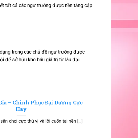
iết tất cả các ngư trường được nền tảng cập
 dạng trong các chủ đề ngư trường được
i để sở hữu kho báu giá trị từ lâu đại
Gỉa – Chinh Phục Đại Dương Cực
Hay
ân chơi cực thú vị và lôi cuốn tại nền [...]