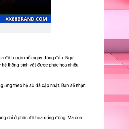
 gia đặt cược mỗi ngày đông đảo. Ngư
ừ hệ thống sinh vật được phác họa nhiều
ng ứng theo hệ số đã cập nhật. Bạn sẽ nhận
ông chỉ ở phần đồ họa sống động. Mà còn