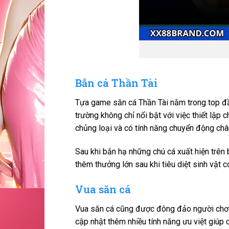
Bắn cá Thần Tài
Tựa game săn cá Thần Tài nằm trong top đầ
trường không chỉ nổi bật với việc thiết lậ
chủng loại và có tính năng chuyển động châ
Sau khi bắn hạ những chú cá xuất hiện trê
thêm thưởng lớn sau khi tiêu diệt sinh vật 
Vua săn cá
Vua săn cá cũng được đông đảo người chơi 
cập nhật thêm nhiều tính năng ưu việt giúp 