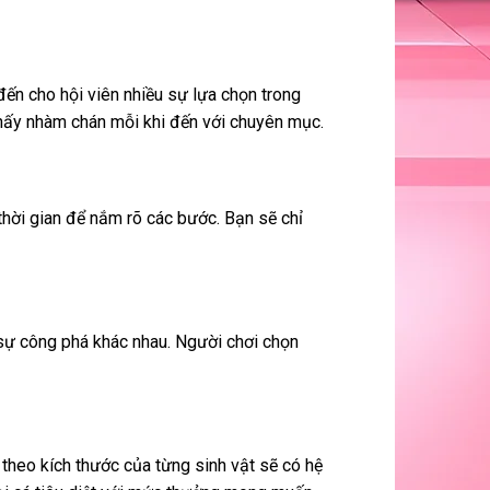
ến cho hội viên nhiều sự lựa chọn trong
thấy nhàm chán mỗi khi đến với chuyên mục.
thời gian để nắm rõ các bước. Bạn sẽ chỉ
 sự công phá khác nhau. Người chơi chọn
 theo kích thước của từng sinh vật sẽ có hệ