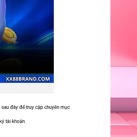
h sau đây để truy cập chuyên mục:
ý tài khoản.