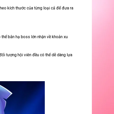
theo kích thước của từng loại cả để đưa ra
ó thể bắn hạ boss lớn nhận về khoản xu
ối tượng hội viên đều có thể dễ dàng lựa