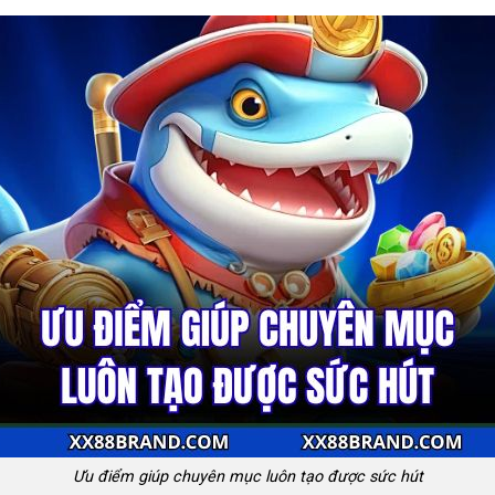
Ưu điểm giúp chuyên mục luôn tạo được sức hút