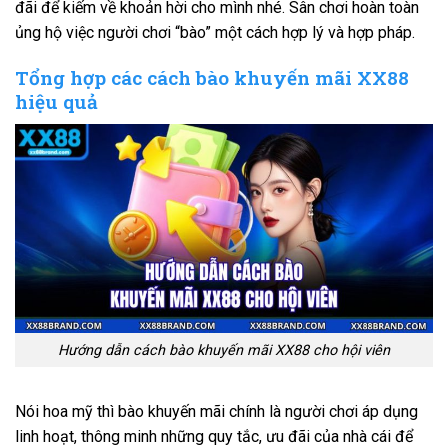
đãi để kiếm về khoản hời cho mình nhé. Sân chơi hoàn toàn
ủng hộ việc người chơi “bào” một cách hợp lý và hợp pháp.
Tổng hợp các cách bào khuyến mãi XX88
hiệu quả
Hướng dẫn cách bào khuyến mãi XX88 cho hội viên
Nói hoa mỹ thì bào khuyến mãi chính là người chơi áp dụng
linh hoạt, thông minh những quy tắc, ưu đãi của nhà cái để