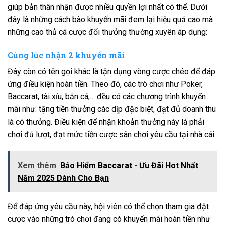
giúp bản thân nhận được nhiều quyền lợi nhất có thể. Dưới
đây là những cách bào khuyến mãi đem lại hiệu quả cao mà
những cao thủ cá cược đổi thưởng thường xuyên áp dụng:
Cùng lúc nhận 2 khuyến mãi
Đây còn có tên gọi khác là tận dụng vòng cược chéo để đáp
ứng điều kiện hoàn tiền. Theo đó, các trò chơi như Poker,
Baccarat, tài xỉu, bắn cá,… đều có các chương trình khuyến
mãi như: tặng tiền thưởng các dịp đặc biệt, đạt đủ doanh thu
là có thưởng. Điều kiện để nhận khoản thưởng này là phải
chơi đủ lượt, đạt mức tiền cược sân chơi yêu cầu tại nhà cái.
Xem thêm
Bảo Hiểm Baccarat - Ưu Đãi Hot Nhất
Năm 2025 Dành Cho Bạn
Để đáp ứng yêu cầu này, hội viên có thể chọn tham gia đặt
cược vào những trò chơi đang có khuyến mãi hoàn tiền như