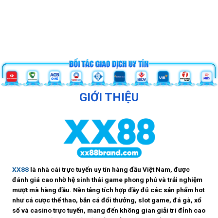
GIỚI THIỆU
XX88
là nhà cái trực tuyến uy tín hàng đầu Việt Nam, được
đánh giá cao nhờ hệ sinh thái game phong phú và trải nghiệm
mượt mà hàng đầu. Nền tảng tích hợp đầy đủ các sản phẩm hot
như cá cược thể thao, bắn cá đổi thưởng, slot game, đá gà, xổ
số và casino trực tuyến, mang đến không gian giải trí đỉnh cao