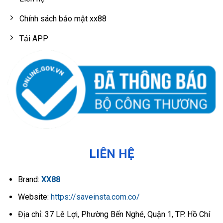
Chính sách bảo mật xx88
Tải APP
LIÊN HỆ
Brand:
XX88
Website:
https://saveinsta.com.co/
Địa chỉ: 37 Lê Lợi, Phường Bến Nghé, Quận 1, TP. Hồ Chí