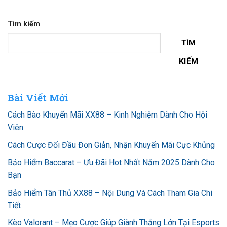
Tìm kiếm
TÌM
KIẾM
Bài Viết Mới
Cách Bào Khuyến Mãi XX88 – Kinh Nghiệm Dành Cho Hội
Viên
Cách Cược Đối Đầu Đơn Giản, Nhận Khuyến Mãi Cực Khủng
Bảo Hiểm Baccarat – Ưu Đãi Hot Nhất Năm 2025 Dành Cho
Bạn
Bảo Hiểm Tân Thủ XX88 – Nội Dung Và Cách Tham Gia Chi
Tiết
Kèo Valorant – Mẹo Cược Giúp Giành Thắng Lớn Tại Esports