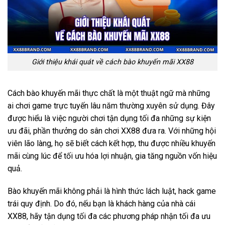
Giới thiệu khái quát về cách bào khuyến mãi XX88
Cách bào khuyến mãi thực chất là một thuật ngữ mà những
ai chơi game trực tuyến lâu năm thường xuyên sử dụng. Đây
được hiểu là việc người chơi tận dụng tối đa những sự kiện
ưu đãi, phần thưởng do sân chơi XX88 đưa ra. Với những hội
viên lão làng, họ sẽ biết cách kết hợp, thu được nhiều khuyến
mãi cùng lúc để tối ưu hóa lợi nhuận, gia tăng nguồn vốn hiệu
quả.
Bào khuyến mãi không phải là hình thức lách luật, hack game
trái quy định. Do đó, nếu bạn là khách hàng của nhà cái
XX88, hãy tận dụng tối đa các phương pháp nhận tối đa ưu