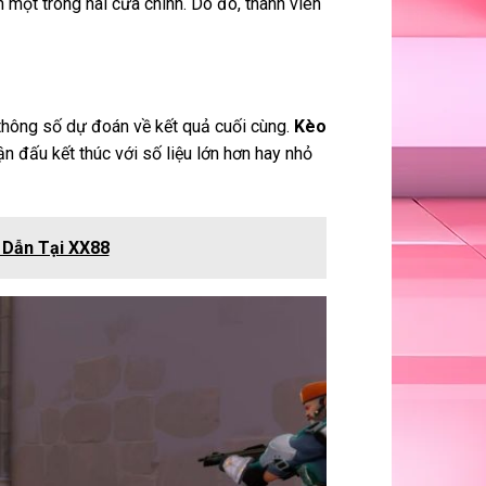
n một trong hai cửa chính. Do đó, thành viên
thông số dự đoán về kết quả cuối cùng.
Kèo
ận đấu kết thúc với số liệu lớn hơn hay nhỏ
 Dẫn Tại XX88