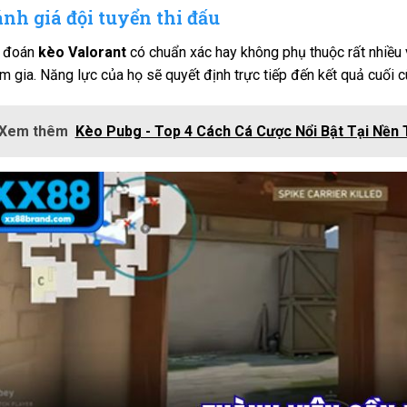
nh giá đội tuyển thi đấu
 đoán
kèo Valorant
có chuẩn xác hay không phụ thuộc rất nhiều 
m gia. Năng lực của họ sẽ quyết định trực tiếp đến kết quả cuối c
Xem thêm
Kèo Pubg - Top 4 Cách Cá Cược Nổi Bật Tại Nền