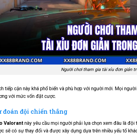
Người chơi tham gia tài xỉu đơn giản t
h tiếp cận này khá phổ biến và phù hợp với người mới. Mọi ngườ
ơng với mức vốn đặt cược.
 đoán đội chiến thắng
o Valorant
này yêu cầu mọi người phải lựa chọn xem đâu là đội tu
c sẽ có sự thay đổi và được xây dựng dựa trên nhiều yếu tố khác 