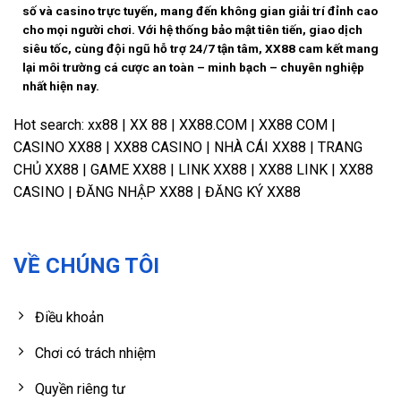
số và casino trực tuyến, mang đến không gian giải trí đỉnh cao
cho mọi người chơi. Với hệ thống bảo mật tiên tiến, giao dịch
siêu tốc, cùng đội ngũ hỗ trợ 24/7 tận tâm, XX88 cam kết mang
lại môi trường cá cược an toàn – minh bạch – chuyên nghiệp
nhất hiện nay.
Hot search: xx88 | XX 88 | XX88.COM | XX88 COM |
CASINO XX88 | XX88 CASINO | NHÀ CÁI XX88 | TRANG
CHỦ XX88 | GAME XX88 | LINK XX88 | XX88 LINK | XX88
CASINO | ĐĂNG NHẬP XX88 | ĐĂNG KÝ XX88
VỀ CHÚNG TÔI
Điều khoản
Chơi có trách nhiệm
Quyền riêng tư