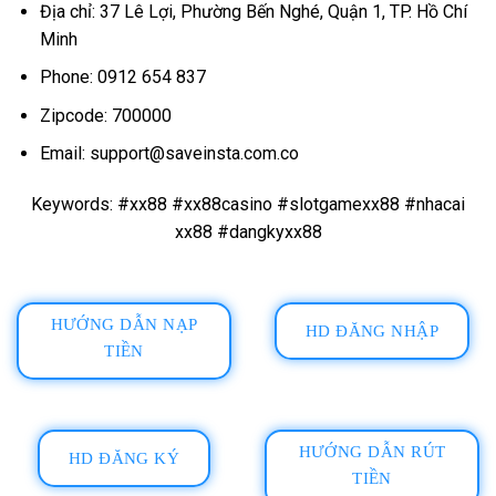
Địa chỉ: 37 Lê Lợi, Phường Bến Nghé, Quận 1, TP. Hồ Chí
Minh
Phone: 0912 654 837
Zipcode: 700000
Email:
support@saveinsta.com.co
Keywords: #xx88 #xx88casino #slotgamexx88 #nhacai
xx88 #dangkyxx88
HƯỚNG DẪN NẠP
HD ĐĂNG NHẬP
TIỀN
HƯỚNG DẪN RÚT
HD ĐĂNG KÝ
TIỀN