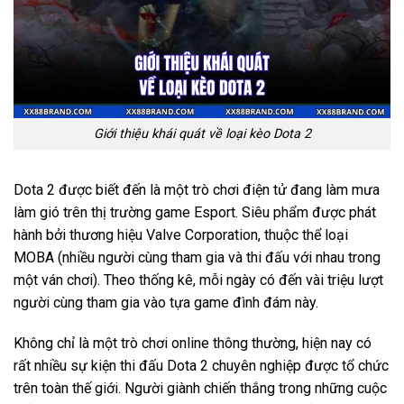
Giới thiệu khái quát về loại kèo Dota 2
Dota 2 được biết đến là một trò chơi điện tử đang làm mưa
làm gió trên thị trường game Esport. Siêu phẩm được phát
hành bởi thương hiệu Valve Corporation, thuộc thể loại
MOBA (nhiều người cùng tham gia và thi đấu với nhau trong
một ván chơi). Theo thống kê, mỗi ngày có đến vài triệu lượt
người cùng tham gia vào tựa game đình đám này.
Không chỉ là một trò chơi online thông thường, hiện nay có
rất nhiều sự kiện thi đấu Dota 2 chuyên nghiệp được tổ chức
trên toàn thế giới. Người giành chiến thắng trong những cuộc