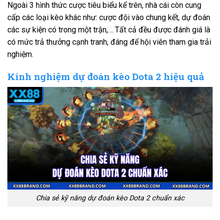
Ngoài 3 hình thức cược tiêu biểu kể trên, nhà cái còn cung
cấp các loại kèo khác như: cược đội vào chung kết, dự đoán
các sự kiện có trong một trận,… Tất cả đều được đánh giá là
có mức trả thưởng cạnh tranh, đáng để hội viên tham gia trải
nghiệm.
Kinh nghiệm dự đoán kèo Dota 2 hiệu quả
Chia sẻ kỹ năng dự đoán kèo Dota 2 chuẩn xác