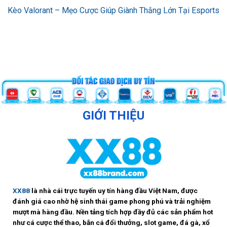
Kèo Valorant – Mẹo Cược Giúp Giành Thắng Lớn Tại Esports
GIỚI THIỆU
XX88
là nhà cái trực tuyến uy tín hàng đầu Việt Nam, được
đánh giá cao nhờ hệ sinh thái game phong phú và trải nghiệm
mượt mà hàng đầu. Nền tảng tích hợp đầy đủ các sản phẩm hot
như cá cược thể thao, bắn cá đổi thưởng, slot game, đá gà, xổ