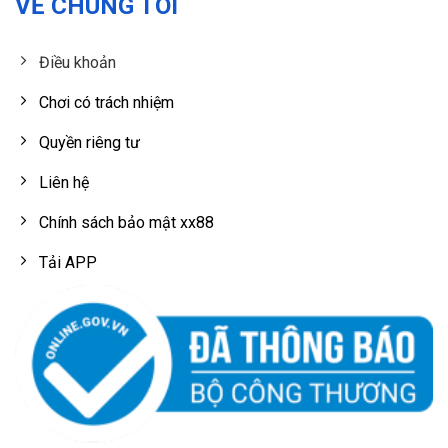
VỀ CHÚNG TÔI
Điều khoản
Chơi có trách nhiệm
Quyền riêng tư
Liên hệ
Chính sách bảo mật xx88
Tải APP