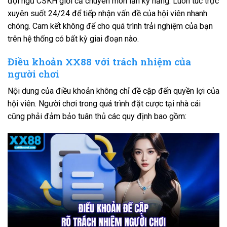
đội ngũ CSKH giỏi cả chuyên môn lẫn kỹ năng. Luôn túc trực
xuyên suốt 24/24 để tiếp nhận vấn đề của hội viên nhanh
chóng. Cam kết không để cho quá trình trải nghiệm của bạn
trên hệ thống có bất kỳ giai đoạn nào.
Điều khoản XX88 với trách nhiệm của
người chơi
Nội dung của điều khoản không chỉ đề cập đến quyền lợi của
hội viên. Người chơi trong quá trình đặt cược tại nhà cái
cũng phải đảm bảo tuân thủ các quy định bao gồm: