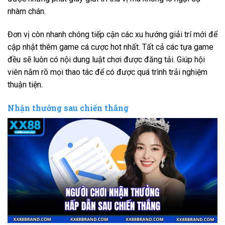
nhàm chán.
Đơn vị còn nhanh chóng tiếp cận các xu hướng giải trí mới để
cập nhật thêm game cá cược hot nhất. Tất cả các tựa game
đều sẽ luôn có nội dung luật chơi được đăng tải. Giúp hội
viên nắm rõ mọi thao tác để có được quá trình trải nghiệm
thuận tiện.
Nhận thưởng sau chiến thắng