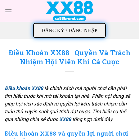
Chuyển
đến
nội
dung
ĐĂNG KÝ / ĐĂNG NHẬP
Điều Khoản XX88 | Quyền Và Trách
Nhiệm Hội Viên Khi Cá Cược
Điều khoản XX88
là chính sách mà người chơi cần phải
tìm hiểu trước khi mở tài khoản tại nhà. Phần nội dung sẽ
giúp hội viên xác định rõ quyền lợi kèm trách nhiệm cần
tuân thủ xuyên suốt quá trình đặt cược. Tìm hiểu cụ thể
qua những chia sẻ được
XX88
tổng hợp dưới đây.
Điều khoản XX88 và quyền lợi người chơi