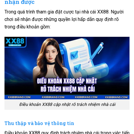
nhận được
Trong quá trình tham gia đặt cược tại nhà cái XX88. Người
chơi sẽ nhận được những quyền lợi hấp dẫn quy định rõ
trong điều khoản gồm:
Điều khoản XX88 cập nhật rõ trách nhiệm nhà cái
Thu thập và bảo vệ thông tin
Điều khoản XX88 quy định trách nhiệm nhà cái trong việc tiến