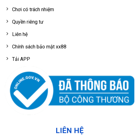
Chơi có trách nhiệm
Quyền riêng tư
Liên hệ
Chính sách bảo mật xx88
Tải APP
LIÊN HỆ