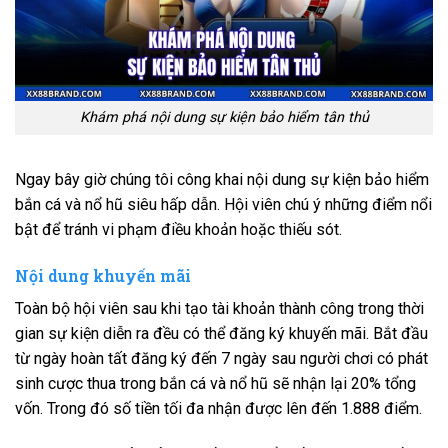
Khám phá nội dung sự kiện bảo hiểm tân thủ
Ngay bây giờ chúng tôi công khai nội dung sự kiện bảo hiểm
bắn cá và nổ hũ siêu hấp dẫn. Hội viên chú ý những điểm nổi
bật để tránh vi phạm điều khoản hoặc thiếu sót.
Nội dung khuyến mãi
Toàn bộ hội viên sau khi tạo tài khoản thành công trong thời
gian sự kiện diễn ra đều có thể đăng ký khuyến mãi. Bắt đầu
từ ngày hoàn tất đăng ký đến 7 ngày sau người chơi có phát
sinh cược thua trong bắn cá và nổ hũ sẽ nhận lại 20% tổng
vốn. Trong đó số tiền tối đa nhận được lên đến 1.888 điểm.