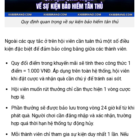
Quy định quan trọng về sự kiện bảo hiểm tân thủ
Ngoài các quy tắc ở trên hội viên cần tuân thủ một số điều
kiện đặc biệt để đảm bảo công bằng giữa các thành viên.
Quy đổi điểm trong khuyến mãi sẽ tính theo công thức 1
điểm = 1.000 VNĐ. Áp dụng trên toàn hệ thống, hội viên
khi đặt cược và nhận quà cần chú ý để tránh sai sót.
Hội viên muốn rút thưởng chỉ cần thực hiện 1 vòng cược
hợp lệ.
Phần thưởng sẽ được bảo lưu trong vòng 24 giờ kể từ khi
phát quà. Người chơi cần đăng nhập và xác nhận, trường
hợp quá thời hạn hệ thống tự động hủy.
Mỗi thành viên chỉ tham gia sự kiện duy nhất 1 lần. Nếu