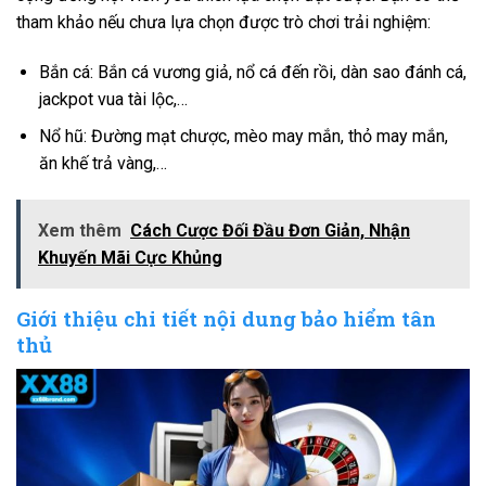
tham khảo nếu chưa lựa chọn được trò chơi trải nghiệm:
Bắn cá: Bắn cá vương giả, nổ cá đến rồi, dàn sao đánh cá,
jackpot vua tài lộc,…
Nổ hũ: Đường mạt chược, mèo may mắn, thỏ may mắn,
ăn khế trả vàng,…
Xem thêm
Cách Cược Đối Đầu Đơn Giản, Nhận
Khuyến Mãi Cực Khủng
Giới thiệu chi tiết nội dung bảo hiểm tân
thủ