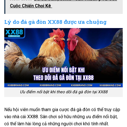
Cuộc Chiến Chọi Kê
Lý do đá gà đòn XX88 được ưa chuộng
Ưu điểm nổi bật khi theo dõi đá gà đòn tại XX88
Nếu hội viên muốn tham gia cược đá gà đòn có thể truy cập
vào nhà cái XX88. Sân chơi sở hữu những ưu điểm nổi bật,
có thể làm hài lòng cả những người chơi khó tính nhất.