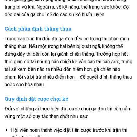
trang bị vũ khí. Ngoài ra, về kỹ năng, thể trạng sức khỏe, độ
dẻo dai của gà chọi sẽ do các sư kê huấn luyện.
Cách phân định thắng thua
Trong các trận thi đấu đá gà đòn đều có trọng tài phân định
thắng thua. Nếu một trong hai bên bị quật ngã, không thể
đứng dậy thì bên còn lại giành chiến thắng. Trường hợp hết
thời gian so tài nhưng các chiến kê vẫn cân tài cân sức, trọng
tài sẽ xem bên nào ra nhiều đòn hiểm hơn, gà chiến nào
phạm lỗi và bị trừ nhiều điểm hơn,… để quyết định thắng thua
hoặc cho hòa nhau.
Quy định đặt cược chọi kê
Đối với những ai thực hiện đặt cược chọi gà đòn thì cần nắm
vững một số quy tắc then chốt như sau:
Hội viên hoàn thành việc đặt tiền cược trước khi trận thi