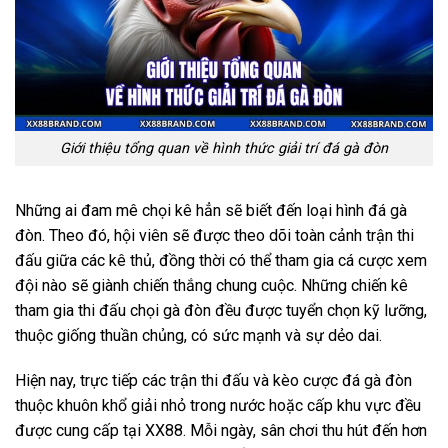
Giới thiệu tổng quan về hình thức giải trí đá gà đòn
Những ai đam mê chọi kê hẳn sẽ biết đến loại hình đá gà
đòn. Theo đó, hội viên sẽ được theo dõi toàn cảnh trận thi
đấu giữa các kê thủ, đồng thời có thể tham gia cá cược xem
đội nào sẽ giành chiến thắng chung cuộc. Những chiến kê
tham gia thi đấu chọi gà đòn đều được tuyển chọn kỹ lưỡng,
thuộc giống thuần chủng, có sức mạnh và sự dẻo dai.
Hiện nay, trực tiếp các trận thi đấu và kèo cược đá gà đòn
thuộc khuôn khổ giải nhỏ trong nước hoặc cấp khu vực đều
được cung cấp tại XX88. Mỗi ngày, sân chơi thu hút đến hơn