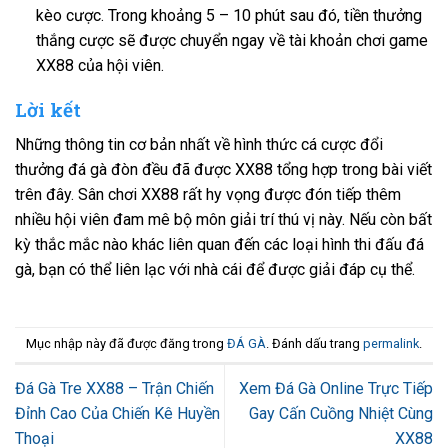
kèo cược. Trong khoảng 5 – 10 phút sau đó, tiền thưởng
thắng cược sẽ được chuyển ngay về tài khoản chơi game
XX88 của hội viên.
Lời kết
Những thông tin cơ bản nhất về hình thức cá cược đổi
thưởng đá gà đòn đều đã được XX88 tổng hợp trong bài viết
trên đây. Sân chơi XX88 rất hy vọng được đón tiếp thêm
nhiều hội viên đam mê bộ môn giải trí thú vị này. Nếu còn bất
kỳ thắc mắc nào khác liên quan đến các loại hình thi đấu đá
gà, bạn có thể liên lạc với nhà cái để được giải đáp cụ thể.
Mục nhập này đã được đăng trong
ĐÁ GÀ
. Đánh dấu trang
permalink
.
Đá Gà Tre XX88 – Trận Chiến
Xem Đá Gà Online Trực Tiếp
Đỉnh Cao Của Chiến Kê Huyền
Gay Cấn Cuồng Nhiệt Cùng
Thoại
XX88