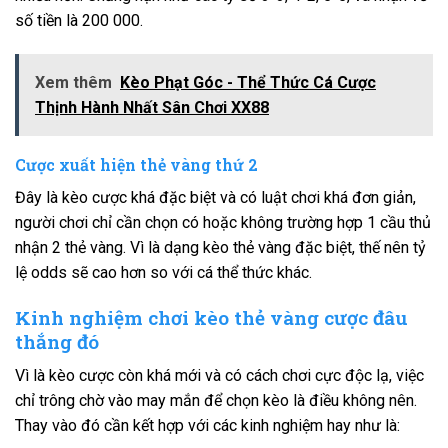
số tiền là 200 000.
Xem thêm
Kèo Phạt Góc - Thể Thức Cá Cược
Thịnh Hành Nhất Sân Chơi XX88
Cược xuất hiện thẻ vàng thứ 2
Đây là kèo cược khá đặc biệt và có luật chơi khá đơn giản,
người chơi chỉ cần chọn có hoặc không trường hợp 1 cầu thủ
nhận 2 thẻ vàng. Vì là dạng kèo thẻ vàng đặc biệt, thế nên tỷ
lệ odds sẽ cao hơn so với cá thể thức khác.
Kinh nghiệm chơi kèo thẻ vàng cược đâu
thắng đó
Vì là kèo cược còn khá mới và có cách chơi cực độc lạ, việc
chỉ trông chờ vào may mắn để chọn kèo là điều không nên.
Thay vào đó cần kết hợp với các kinh nghiệm hay như là: