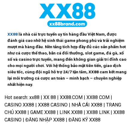
XX88
là nhà cái trực tuyến uy tín hàng đầu Việt Nam, được
đánh giá cao nhờ hệ sinh thái game phong phú và trải nghiệm
mượt mà hàng đầu. Nền tảng tích hợp đầy đủ các sản phẩm hot
như cá cược thể thao, bắn cá đổi thưởng, slot game, đá gà, xổ
số và casino trực tuyến, mang đến không gian giải trí đỉnh cao
cho mọi người chơi. Với hệ thống bảo mật tiên tiến, giao dịch
siêu tốc, cùng đội ngũ hỗ trợ 24/7 tận tâm, XX88 cam kết mang
lại môi trường cá cược an toàn – minh bạch – chuyên nghiệp
nhất hiện nay.
Hot search: xx88 | XX 88 | XX88.COM | XX88 COM |
CASINO XX88 | XX88 CASINO | NHÀ CÁI XX88 | TRANG
CHỦ XX88 | GAME XX88 | LINK XX88 | XX88 LINK | XX88
CASINO | ĐĂNG NHẬP XX88 | ĐĂNG KÝ XX88