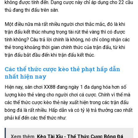
không được tính đến. Dạng cược này chỉ áp dụng cho 22 cầu
thủ đang thi đấu trên sân.
Một điều nữa mà rất nhiều người chơi thắc mắc, đó là khi
trận đấu kết thúc nhưng trọng tài rút thẻ vàng thì có được
tính không? Câu trả lời chính là không, nó chỉ công nhận các
thẻ trong khoảng thời gian chính thức của trận đấu, từ khi
trận đấu bắt đầu đến khi trận đấu kết thúc.
Các thể thức cược kèo thẻ phạt hấp dẫn
nhất hiện nay
Hiện nay, sân chơi XX88 đang ngày 1 đa dạng hóa hơn số
lượng kèo thẻ vàng cho người chơi cá cược. Chính vì thế mà
các thể thức cược kèo thẻ này xuất hiện trong các trận đấu
bóng đá là rất nhiều. Hấp dẫn và có tỷ lệ trả thưởng cao nhất
phải kể đến các thể thức như:
Xem thêm
Kèo Tài Xỉu - Thể Thức Cược Bóng Đá