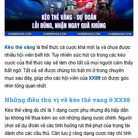
Kèo thẻ vàng
là thể thức cá cược khá mới lạ và chưa được
nhiều hội viên biết tới. Tuy nhiên sức hút có trong các kèo
cược của thể thức này sẽ làm cho tất cả mọi người cảm thấy
bất ngờ. Tất cả sẽ được chúng tôi bật mí ở trong chuyên
mục sau đây, giúp cho các hội viên của
XX88
có được góc
nhìn tổng quan nhất.
Những điều thú vị về kèo thẻ vàng ở XX88
Kèo thẻ vàng dù chỉ là 1 dạng cược phụ nhưng độ hấp dẫn
lại không hề thua kém so với những dạng cược chính. Người
chơi sẽ dự đoán về các tình huống rút thẻ phạt của trọng tài
dành cho các cầu thủ. Cần lưu ý rằng dạng cược này chỉ tính