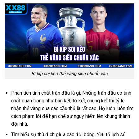
Bí kíp soi kèo thẻ vàng siêu chuẩn xác
Phân tích tính chất trận đấu là gì: Những trận đấu có tính
chất quan trọng như bán kết, tứ kết, chung kết thì tỷ lệ
nhận thẻ vàng của các cầu thủ là rất cao. Họ luôn luôn tìm
cách phạm lỗi để hạn chế sự nguy hiểm lên khung thành
đội nhà.
Tìm hiểu sự thù địch giữa các đội bóng: Yếu tố lịch sử