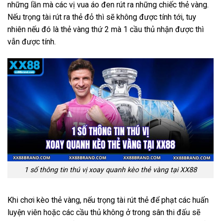
những lần mà các vị vua áo đen rút ra những chiếc thẻ vàng.
Nếu trọng tài rút ra thẻ đỏ thì sẽ không được tính tới, tuy
nhiên nếu đó là thẻ vàng thứ 2 mà 1 cầu thủ nhận được thì
vẫn được tính.
1 số thông tin thú vị xoay quanh kèo thẻ vàng tại XX88
Khi chơi kèo thẻ vàng, nếu trọng tài rút thẻ để phạt các huấn
luyện viên hoặc các cầu thủ không ở trong sân thi đấu sẽ