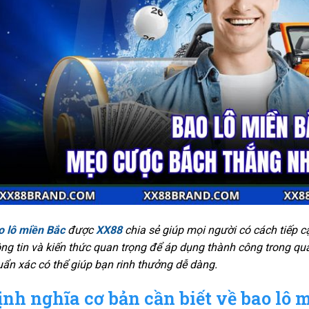
o lô miền Bắc
được
XX88
chia sẻ giúp mọi người có cách tiếp c
ng tin và kiến thức quan trọng để áp dụng thành công trong quá
ẩn xác có thể giúp bạn rinh thưởng dễ dàng.
ịnh nghĩa cơ bản cần biết về bao lô 