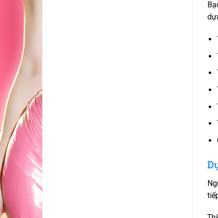
Bạc
dựa
Dự
Ngư
tiế
Thà