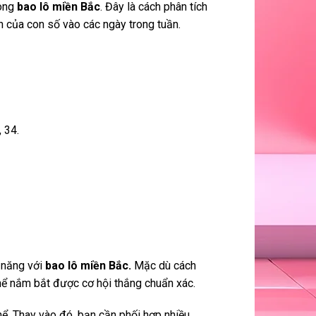
rong
bao lô miền Bắc
. Đây là cách phân tích
n của con số vào các ngày trong tuần.
 34.
 năng với
bao lô miền Bắc.
Mặc dù cách
hể nắm bắt được cơ hội thắng chuẩn xác.
ể. Thay vào đó, bạn cần phối hợp nhiều