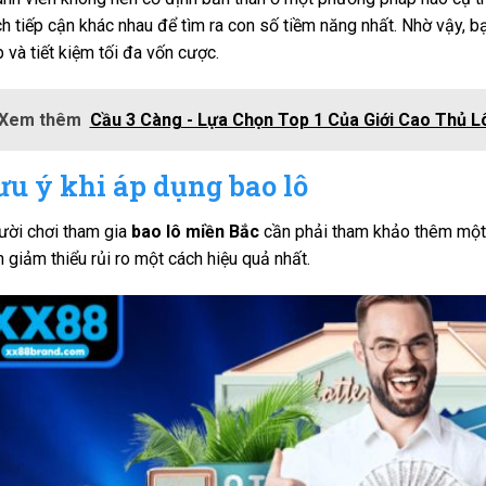
h tiếp cận khác nhau để tìm ra con số tiềm năng nhất. Nhờ vậy, 
 và tiết kiệm tối đa vốn cược.
Xem thêm
Cầu 3 Càng - Lựa Chọn Top 1 Của Giới Cao Thủ L
ưu ý khi áp dụng bao lô
ười chơi tham gia
bao lô miền Bắc
cần phải tham khảo thêm một v
 giảm thiểu rủi ro một cách hiệu quả nhất.