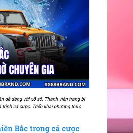
ận dễ dàng với xổ số. Thành viên trang bị
 trình cá cược. Triển khai phương thức
miền Bắc trong cá cược