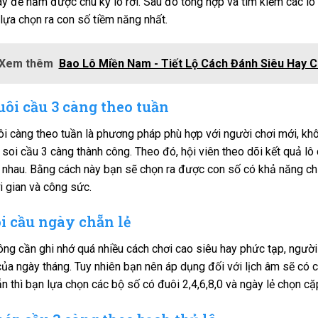
y để nắm được chu kỳ lô rơi. Sau đó tổng hợp và tìm kiếm các lô
lựa chọn ra con số tiềm năng nhất.
Xem thêm
Bao Lô Miền Nam - Tiết Lộ Cách Đánh Siêu Hay 
ôi cầu 3 càng theo tuần
i càng theo tuần là phương pháp phù hợp với người chơi mới, kh
 soi cầu 3 càng thành công. Theo đó, hội viên theo dõi kết quả lô
 nhau. Bằng cách này bạn sẽ chọn ra được con số có khả năng ch
i gian và công sức.
i cầu ngày chẵn lẻ
ng cần ghi nhớ quá nhiều cách chơi cao siêu hay phức tạp, người
của ngày tháng. Tuy nhiên bạn nên áp dụng đối với lịch âm sẽ có 
n thì bạn lựa chọn các bộ số có đuôi 2,4,6,8,0 và ngày lẻ chọn cặ