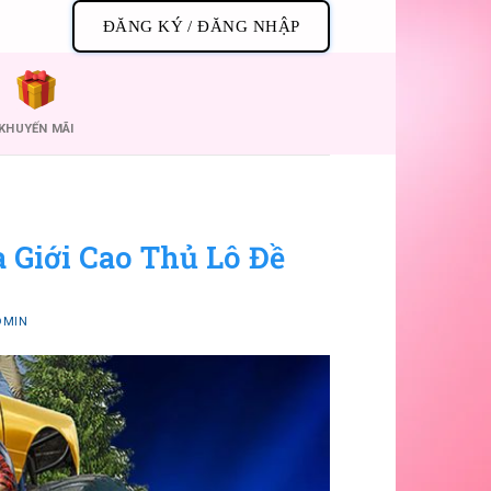
ĐĂNG KÝ / ĐĂNG NHẬP
KHUYẾN MÃI
 Giới Cao Thủ Lô Đề
DMIN