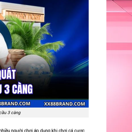
 cầu 3 càng
hiều người chơi áp dụng khi chơi cá cược