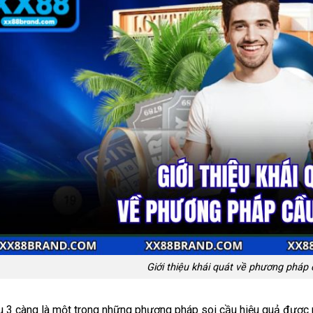
Giới thiệu khái quát về phương pháp
 3 càng là một trong những phương pháp soi cầu hiệu quả được n