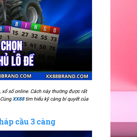
, xổ số online. Cách này thường được rất
. Cùng
XX88
tìm hiểu kỹ càng bí quyết của
pháp cầu 3 càng