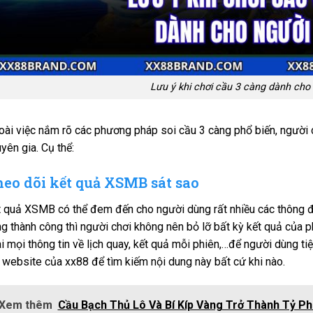
Lưu ý khi chơi cầu 3 càng dành cho
ài việc nắm rõ các phương pháp soi cầu 3 càng phổ biến, người 
yên gia. Cụ thể:
eo dõi kết quả XSMB sát sao
 quả XSMB có thể đem đến cho người dùng rất nhiều các thông đ
g thành công thì người chơi không nên bỏ lỡ bất kỳ kết quả của 
i mọi thông tin về lịch quay, kết quả mỗi phiên,…để người dùng tiệ
 website của xx88 để tìm kiếm nội dung này bất cứ khi nào.
Xem thêm
Cầu Bạch Thủ Lô Và Bí Kíp Vàng Trở Thành Tỷ P