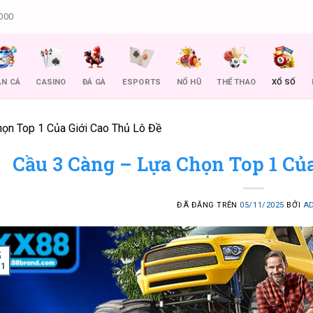
 000
ẮN CÁ
CASINO
ĐÁ GÀ
ESPORTS
NỔ HŨ
THỂ THAO
XỔ SỐ
ọn Top 1 Của Giới Cao Thủ Lô Đề
Cầu 3 Càng – Lựa Chọn Top 1 Của
ĐÃ ĐĂNG TRÊN
05/11/2025
BỞI
A
5
11